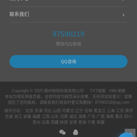
联系我们
87590219
微信/QQ咨询
QQ咨询
Copyright © 2025 赣州哈勃科技有限公司
TXT地图
XML地图
本站为域名停放页面，全部内容为网页演示效果，无任何实际意义！如果
侵犯了您的版权，请联系我们将及时更正和删除！87590219@qq.com
城市分站
：
北京
天津
河北
山西
内蒙古
辽宁
吉林
黑龙江
上海
江苏
南京
无锡
浙江
安徽
福建
江西
山东
河南
湖北
湖南
广东
广西
海南
重庆
四川
贵州
云南
西藏
陕西
甘肃
青海
宁夏
新疆